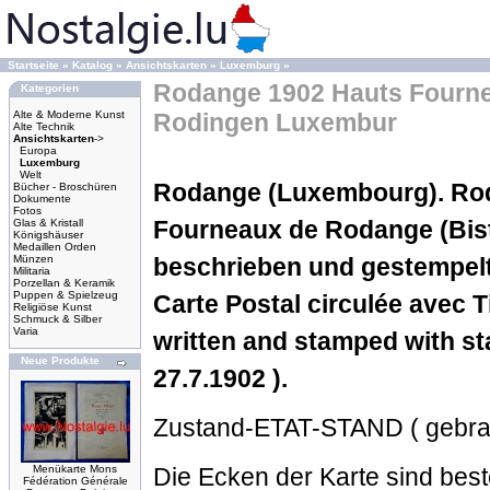
Startseite
»
Katalog
»
Ansichtskarten
»
Luxemburg
»
Rodange 1902 Hauts Fourn
Kategorien
Alte & Moderne Kunst
Rodingen Luxembur
Alte Technik
Ansichtskarten
->
Europa
Luxemburg
Welt
Rodange (Luxembourg).
Ro
Bücher - Broschüren
Dokumente
Fotos
Fourneaux de Rodange (Bis
Glas & Kristall
Königshäuser
Medaillen Orden
Münzen
beschrieben und gestempelt 
Militaria
Porzellan & Keramik
Puppen & Spielzeug
Carte Postal circulée avec T
Religiöse Kunst
Schmuck & Silber
Varia
written and stamped with s
Neue Produkte
27.7.1902 ).
Zustand-ETAT-STAND ( gebrauch
Menükarte Mons
Die Ecken der Karte sind best
Fédération Générale