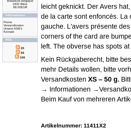
Brasseurs Belgique
1932 Bière
leicht geknickt. Der Avers ha
88.00EUR
de la carte sont enfoncés. La c
Informationen
Promo
gauche. L'avers présente des 
Versandkosten
Unsere AGB's
Kontakt
corners of the card are bumpe
RSS
left. The obverse has spots at
20
50
Kein Rückgaberecht, bitte be
100
mehr Details wollen, bitte vo
Versandkosten
XS – 50 g.
Bitt
→ Informationen →Versandkos
Beim Kauf von mehreren Artike
Artikelnummer: 11411X2