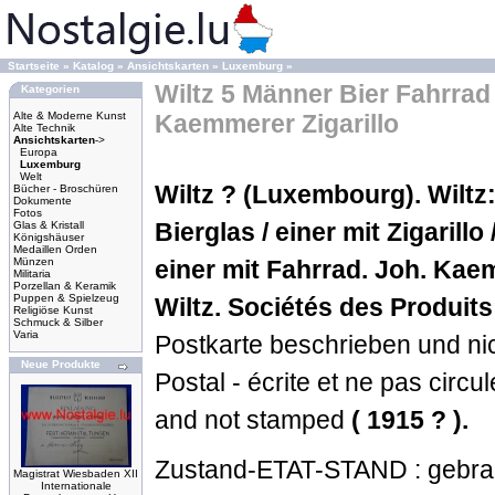
Startseite
»
Katalog
»
Ansichtskarten
»
Luxemburg
»
Wiltz 5 Männer Bier Fahrra
Kategorien
Alte & Moderne Kunst
Kaemmerer Zigarillo
Alte Technik
Ansichtskarten
->
Europa
Luxemburg
Welt
Wiltz ? (Luxembourg).
Wiltz
Bücher - Broschüren
Dokumente
Fotos
Bierglas / einer mit Zigarillo
Glas & Kristall
Königshäuser
Medaillen Orden
Münzen
einer mit Fahrrad.
Joh. Kae
Militaria
Porzellan & Keramik
Puppen & Spielzeug
Wiltz. Sociétés des Produits
Religiöse Kunst
Schmuck & Silber
Varia
Postkarte beschrieben und nic
Neue Produkte
Postal - écrite et ne pas circu
and not stamped
( 1915 ? ).
Zustand-ETAT-STAND : gebrauc
Magistrat Wiesbaden XII
Internationale