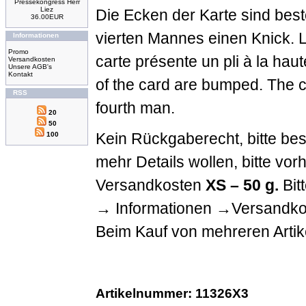
Pressekongress Herr
Liez
Die Ecken der Karte sind best
36.00EUR
vierten Mannes einen Knick. L
Informationen
Promo
carte présente un pli à la ha
Versandkosten
Unsere AGB's
Kontakt
of the card are bumped. The c
RSS
fourth man.
20
50
Kein Rückgaberecht, bitte be
100
mehr Details wollen, bitte vo
Versandkosten
XS – 50 g.
Bitt
→ Informationen →Versandkos
Beim Kauf von mehreren Artike
Artikelnummer: 11326X3