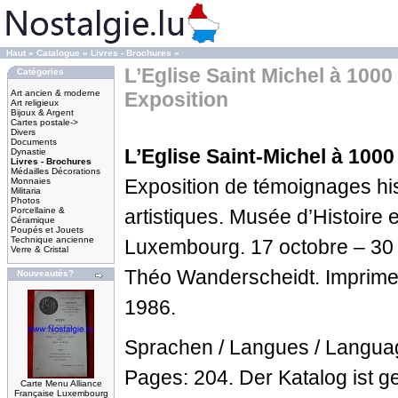
Haut
»
Catalogue
»
Livres - Brochures
»
L’Eglise Saint Michel à 10
Catégories
Art ancien & moderne
Exposition
Art religieux
Bijoux & Argent
Cartes postale->
Divers
Documents
L’Eglise Saint-Michel à 1000
Dynastie
Livres - Brochures
Médailles Décorations
Exposition de témoignages hist
Monnaies
Militaria
Photos
Porcellaine &
artistiques. Musée d’Histoire e
Céramique
Poupés et Jouets
Technique ancienne
Luxembourg. 17 octobre – 30
Verre & Cristal
Théo Wanderscheidt. Imprimer
Nouveautés?
1986.
Sprachen / Langues / Language
Pages: 204. Der Katalog ist g
Carte Menu Alliance
Française Luxembourg