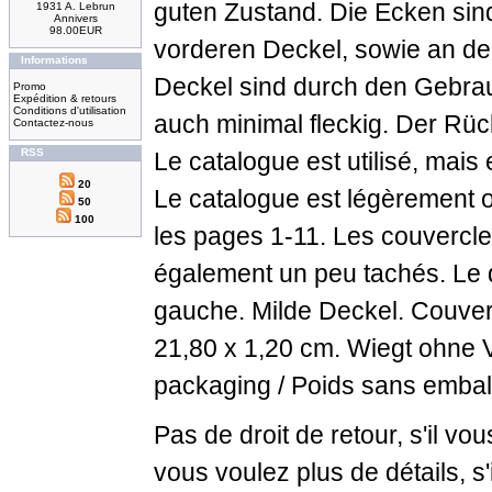
guten Zustand. Die Ecken sin
1931 A. Lebrun
Annivers
98.00EUR
vorderen Deckel, sowie an den 
Informations
Deckel sind durch den Gebrau
Promo
Expédition & retours
Conditions d'utilisation
auch minimal fleckig. Der Rück
Contactez-nous
RSS
Le catalogue est utilisé, mais
20
Le catalogue est légèrement o
50
100
les pages 1-11. Les couvercle
également un peu tachés. Le 
gauche. Milde Deckel. Couvert
21,80 x 1,20 cm. Wiegt ohne 
packaging / Poids sans emball
Pas de droit de retour, s'il vo
vous voulez plus de détails, s'