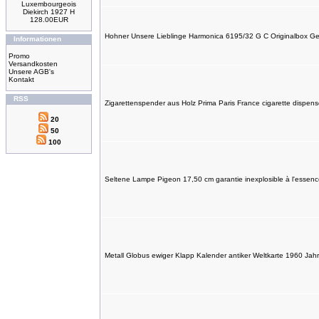
Luxembourgeois
Diekirch 1927 H
128.00EUR
Hohner Unsere Lieblinge Harmonica 6195/32 G C Originalbox G
Informationen
Promo
Versandkosten
Unsere AGB's
Kontakt
RSS
Zigarettenspender aus Holz Prima Paris France cigarette dispen
20
50
100
Seltene Lampe Pigeon 17,50 cm garantie inexplosible à l'essen
Metall Globus ewiger Klapp Kalender antiker Weltkarte 1960 Jah