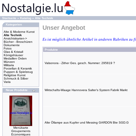
Startseite
»
Katalog
»
Alte Technik
Kategorien
Unser Angebot
Alte & Moderne Kunst
Alte Technik
Ansichtskarten->
Es ist möglich ähnliche Artikel in anderen Rubriken zu 
Bücher - Broschüren
Dokumente
Fotos
Produkte
Glas & Kristall
Königshäuser
Medaillen Orden
Münzen
Valsonora - Zither Ges. gesch. Nummer: 295819 ?
Militaria
Porzellan & Keramik
Puppen & Spielzeug
Religiöse Kunst
Schmuck & Silber
Varia
Neue Produkte
Wirtschafts-Waage Hannovera Salter's System Fabrik Markt
Alte Öllampe aus Kupfer und Messing GARDON Bte SGD.G
Menükarte
Groupements
Economiques