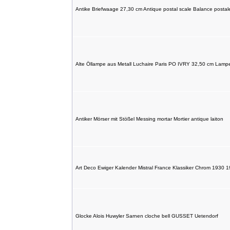
Antike Briefwaage 27,30 cm Antique postal scale Balance postal
Alte Öllampe aus Metall Luchaire Paris PO IVRY 32,50 cm Lamp
Antiker Mörser mit Stößel Messing mortar Mortier antique laiton
Art Deco Ewiger Kalender Mistral France Klassiker Chrom 1930 
Glocke Alois Huwyler Sarnen cloche bell GUSSET Uetendorf