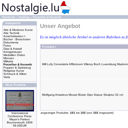
Startseite
»
Katalog
»
Porzellan & Keramik
Kategorien
Unser Angebot
Alte & Moderne Kunst
Alte Technik
Ansichtskarten->
Es ist möglich ähnliche Artikel in anderen Rubriken zu 
Bücher - Broschüren
Dokumente
Fotos
Produkte+
Glas & Kristall
Königshäuser
Medaillen Orden
Münzen
Militaria
Will Lofy Consolatrix Afflictorum Villeroy Boch Luxemburg Madonn
Porzellan & Keramik
Puppen & Spielzeug
Religiöse Kunst
Schmuck & Silber
Varia
Neue Produkte
Wolfgang Amadeus Mozart Büste Gips Statue Skulptur 32 cm
angezeigte Produkte:
101
bis
102
(von
102
insgesamt)
International
Conference Press
Mayor’s Parlour
Bournemouth 1909
58.00EUR